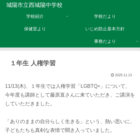
城陽市立西城陽中学校
学校紹介
学校だより
保健室より
いじめ防止基本方針
事務だより
１年生 人権学習
2025.11.13
11/13(木)、１年生では人権学習「LGBTQ+」について、
今年度も講師として藤原直さんに来ていただき、ご講演を
していただきました。
「ありのままの自分らしく生きる」という、熱い思いに、
子どもたちも真剣な表情で聞き入っていました。