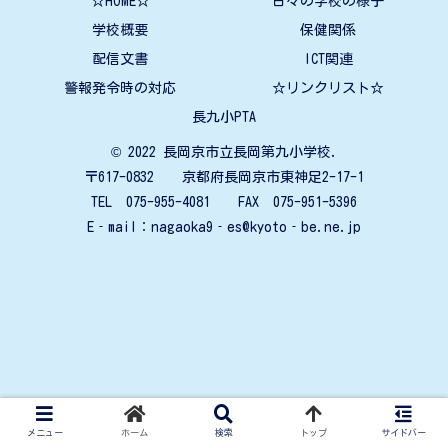
☆HOME☆
日々の学校の様子
学校概要
保健関係
配信文書
ICT関連
警報発令時の対応
☆リンクリスト☆
長九小PTA
© 2022 長岡京市立長岡第九小学校.
〒617-0832 京都府長岡京市東神足2-17-1
TEL 075-955-4081 FAX 075-951-5396
E‐mail：nagaoka9‐es@kyoto‐be.ne.jp
メニュー
ホーム
検索
トップ
サイドバー