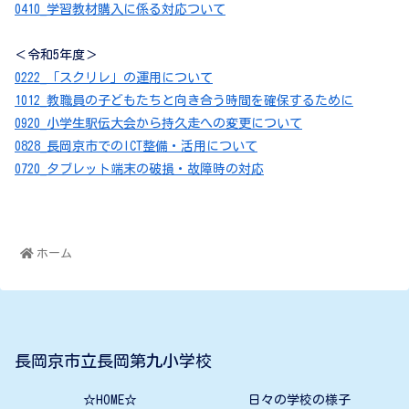
0410_学習教材購入に係る対応ついて
＜令和5年度＞
0222_「スクリレ」の運用について
1012_教職員の子どもたちと向き合う時間を確保するために
0920_小学生駅伝大会から持久走への変更について
0828_長岡京市でのICT整備・活用について
0720_タブレット端末の破損・故障時の対応
ホーム
長岡京市立長岡第九小学校
☆HOME☆
日々の学校の様子