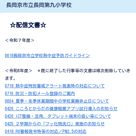
長岡京市立長岡第九小学校
☆配信文書☆
＜令和７年度＞
0618長岡京市立学校熱中症予防ガイドライン
＜令和6年度＞ ＊既に終了した行事等の文書は順次削除していき
ます。
0718_熱中症特別警戒アラート発表時の対応について
0716_防災・防犯メール登録のご案内
0604_夏季・冬季休業期間中の学校業務休止日について
0426_こころとからだの健康観察アプリ試行導入のお知らせ
0426_ICT整備・活用、タブレット端末の扱い等について
0425_２学期からの「フッ化物洗口」実施のお知らせ
0418_R6警報発令時等の対応／PM2.5の対応