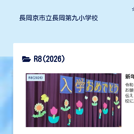
長岡京市立長岡第九小学校
R8(2026)
新
R8(2026)
令和
お願
伝え
校に