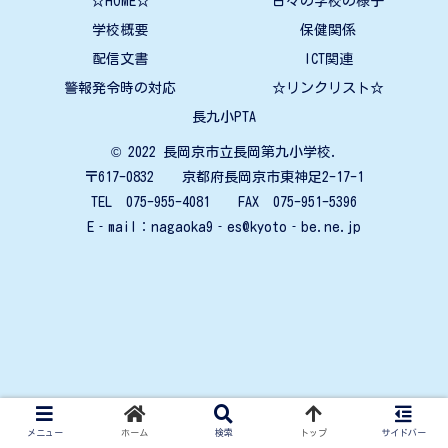
☆HOME☆
日々の学校の様子
学校概要
保健関係
配信文書
ICT関連
警報発令時の対応
☆リンクリスト☆
長九小PTA
© 2022 長岡京市立長岡第九小学校.
〒617-0832 京都府長岡京市東神足2-17-1
TEL 075-955-4081 FAX 075-951-5396
E‐mail：nagaoka9‐es@kyoto‐be.ne.jp
メニュー
ホーム
検索
トップ
サイドバー