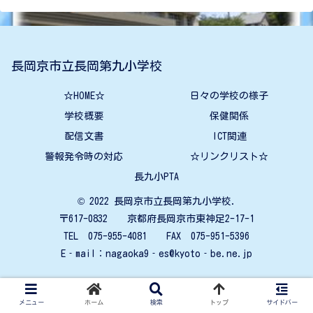
長岡京市立長岡第九小学校
☆HOME☆
日々の学校の様子
学校概要
保健関係
配信文書
ICT関連
警報発令時の対応
☆リンクリスト☆
長九小PTA
© 2022 長岡京市立長岡第九小学校.
〒617-0832 京都府長岡京市東神足2-17-1
TEL 075-955-4081 FAX 075-951-5396
E‐mail：nagaoka9‐es@kyoto‐be.ne.jp
メニュー
ホーム
検索
トップ
サイドバー