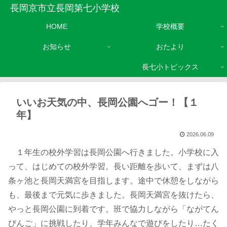
長岡京市立長岡第七小学校
HOME
学校概要
お知らせ
おたより
長七小トピックス
いいお天気の中、長岡公園へゴー！【１
年】
2026.06.09
１年生の校外学習は長岡公園へ行きました。小学校に入
って、はじめての校外学習。長い距離を歩いて、まずは八
条ヶ池と長岡天満宮を目指します。途中で休憩をしながら
も、最後まで元気に歩きました。長岡天満宮を抜けたら、
やっと長岡公園に到着です。班で協力しながら「ながてん
びんご」に挑戦したり、学年みんなで遊びをしたり…たく