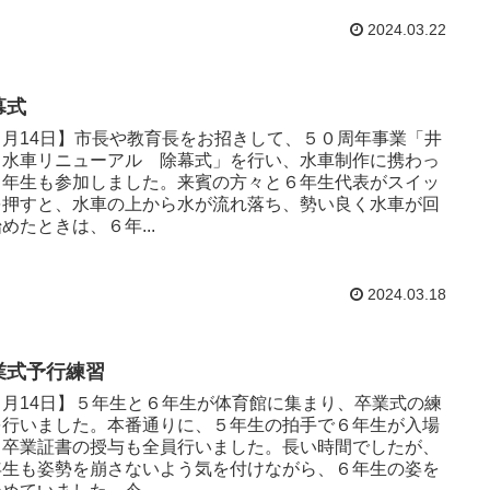
2024.03.22
幕式
３月14日】市長や教育長をお招きして、５０周年事業「井
・水車リニューアル 除幕式」を行い、水車制作に携わっ
６年生も参加しました。来賓の方々と６年生代表がスイッ
を押すと、水車の上から水が流れ落ち、勢い良く水車が回
めたときは、６年...
2024.03.18
業式予行練習
３月14日】５年生と６年生が体育館に集まり、卒業式の練
を行いました。本番通りに、５年生の拍手で６年生が入場
、卒業証書の授与も全員行いました。長い時間でしたが、
年生も姿勢を崩さないよう気を付けながら、６年生の姿を