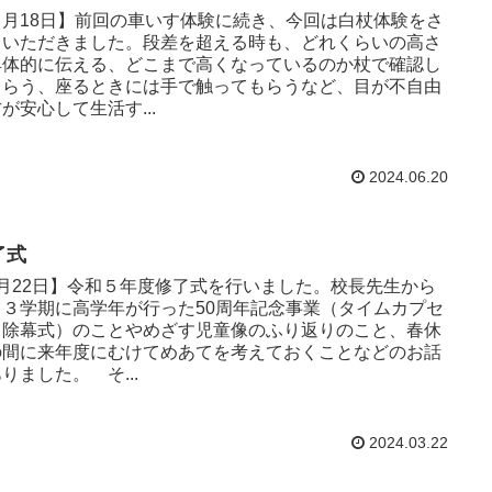
６月18日】前回の車いす体験に続き、今回は白杖体験をさ
ていただきました。段差を超える時も、どれくらいの高さ
具体的に伝える、どこまで高くなっているのか杖で確認し
もらう、座るときには手で触ってもらうなど、目が不自由
が安心して生活す...
2024.06.20
了式
3月22日】令和５年度修了式を行いました。校長先生から
、３学期に高学年が行った50周年記念事業（タイムカプセ
・除幕式）のことやめざす児童像のふり返りのこと、春休
の間に来年度にむけてめあてを考えておくことなどのお話
りました。 そ...
2024.03.22