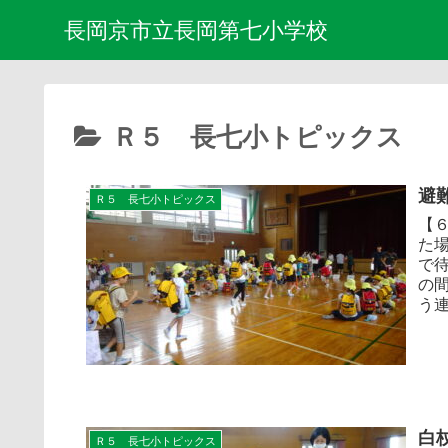
長岡京市立長岡第七小学校
Ｒ５ 長七小トピックス
避
Ｒ５ 長七小トピックス
【
た
で
の
う連
白
Ｒ５ 長七小トピックス