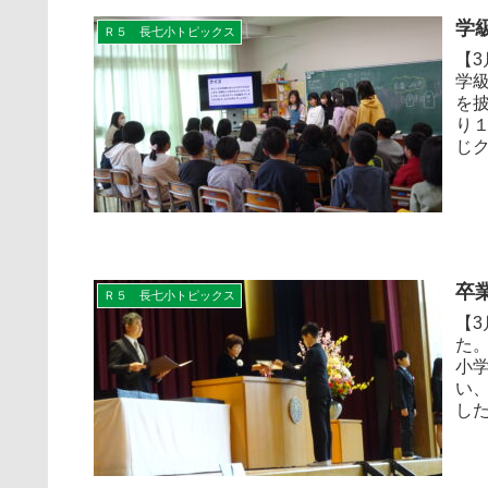
学
Ｒ５ 長七小トピックス
【
学
を
り
じク
卒
Ｒ５ 長七小トピックス
【3
た
小
い
した