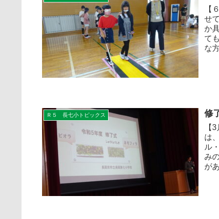
【
せ
か
て
な方
修
Ｒ５ 長七小トピックス
【
は
ル
み
があ