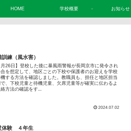
HOME
学校概要
お知らせ
難訓練（風水害）
６月26日】登校した後に暴風雨警報が長岡京市に発令され
場合を想定して、地区ごとの下校や保護者のお迎えを学校
待機する方法を確認しました。教職員も、担任と地区担当
間で、下校児童と待機児童、欠席児童等が確実に伝わるよ
絡方法の確認をす...
2024.07.02
杖体験 ４年生