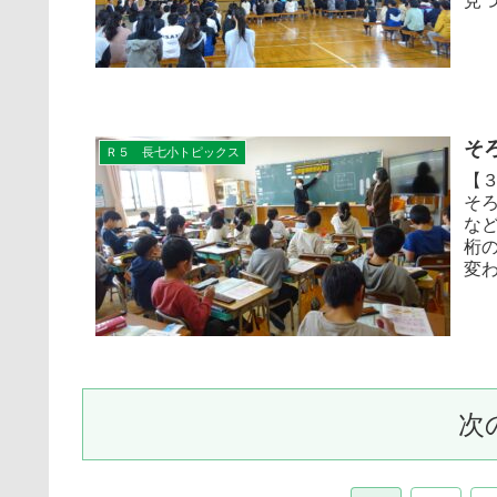
見つ
そ
Ｒ５ 長七小トピックス
【
そ
な
桁
変わ
次