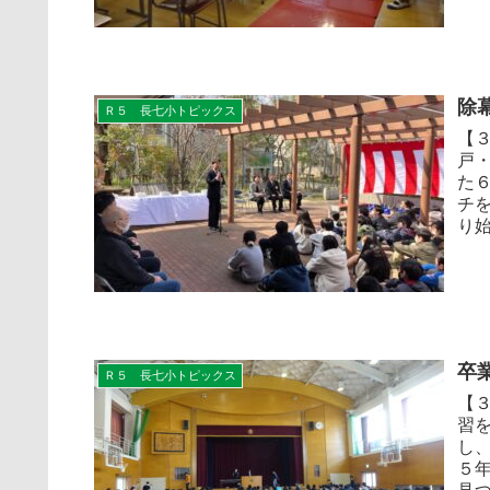
除
Ｒ５ 長七小トピックス
【
戸
た
チ
り始
卒
Ｒ５ 長七小トピックス
【
習
し
５