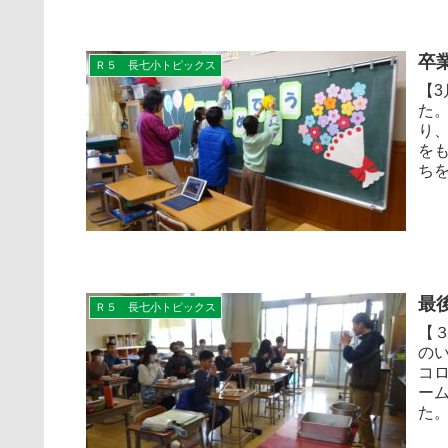
卒
Ｒ５ 長七小トピックス
【
た
り
を
ちを
最
Ｒ５ 長七小トピックス
【
の
コ
ー
た。 