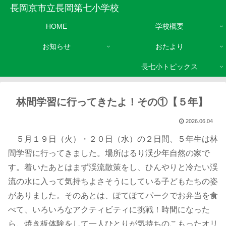
長岡京市立長岡第七小学校
HOME
学校概要
お知らせ
おたより
長七小トピックス
林間学習に行ってきたよ！その①【５年】
2026.06.04
５月１９日（火）・２０日（水）の２日間、５年生は林
間学習に行ってきました。場所はるり渓少年自然の家で
す。着いたあとはまず渓流散策をし、ひんやりと冷たい渓
流の水に入って気持ちよさそうにしている子どもたちの姿
がありました。そのあとは、ぽてぽてパークでお弁当を食
べて、いろいろなアクティビティに挑戦！時間になった
ら、焼き板体験をして一人ひとりが気持ちのこもったオリ