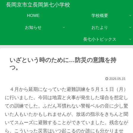
長岡京市立長岡第七小学校
HOME
学校概要
お知らせ
おたより
長七小トピックス
いざという時のために…防災の意識を持
つ。
2026.05.15
４月から延期になっていた避難訓練を５月１１日（月）
に行いました。今回は地震と火事が発生した場合を想定し
ての訓練でした。ふだん耳慣れない警報ベルの音に少し驚
いた人もいたかもしれませんが、放送の指示をきちんと聞
いてスムーズに避難することができていました。残念なが
ら、こういった災害はいつ起こるのか誰にも分かりませ