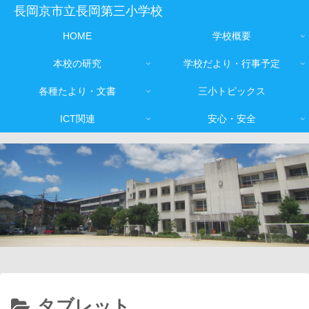
長岡京市立長岡第三小学校
HOME
学校概要
本校の研究
学校だより・行事予定
各種たより・文書
三小トピックス
ICT関連
安心・安全
タブレット