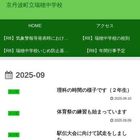
京丹波町立瑞穂中学校
HOME
アクセス
【R8】気象警報等発表時における
【R8】瑞穂中学校の校則
【R8】瑞穂中学校いじめ防止基本
対応(R8.６月改訂）
【R8】年間行事予定
方針
2025-09
理科の時間の様子です（２年生）
未分類
2025.09.10
体育祭の練習も始まっています
未分類
2025.09.09
駅伝大会に向けて試走をしまし
未分類
た。