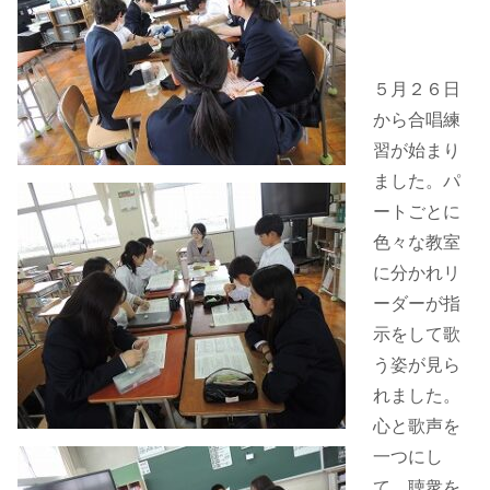
５月２６日
から合唱練
習が始まり
ました。パ
ートごとに
色々な教室
に分かれリ
ーダーが指
示をして歌
う姿が見ら
れました。
心と歌声を
一つにし
て、聴衆を