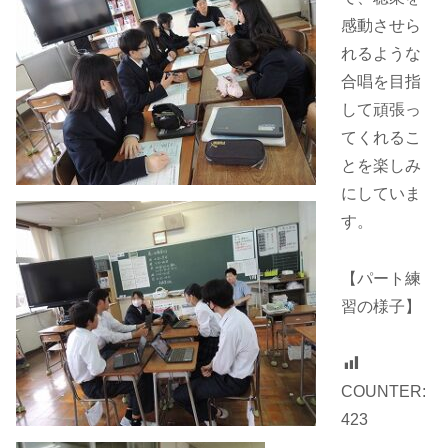
感動させら
れるような
合唱を目指
して頑張っ
てくれるこ
とを楽しみ
にしていま
す。
【パート練
習の様子】
COUNTER:
423