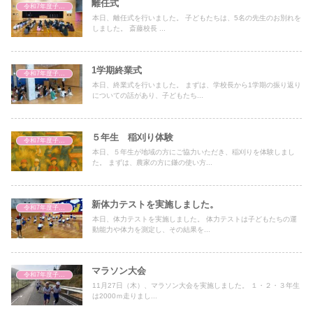
離任式
令和7年度子どもの様子
本日、離任式を行いました。 子どもたちは、5名の先生のお別れを
しました。 斎藤校長 ...
1学期終業式
令和7年度子どもの様子
本日、終業式を行いました。 まずは、学校長から1学期の振り返り
についての話があり、子どもたち...
５年生 稲刈り体験
令和7年度子どもの様子
本日、５年生が地域の方にご協力いただき、稲刈りを体験しまし
た。 まずは、農家の方に鎌の使い方...
新体力テストを実施しました。
令和7年度子どもの様子
本日、体力テストを実施しました。 体力テストは子どもたちの運
動能力や体力を測定し、その結果を...
マラソン大会
令和7年度子どもの様子
11月27日（木）、マラソン大会を実施しました。 １・２・３年生
は2000ｍ走りまし...