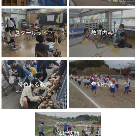
スクールライフ
教育内容
年間行事
特色ある教育
体験活動