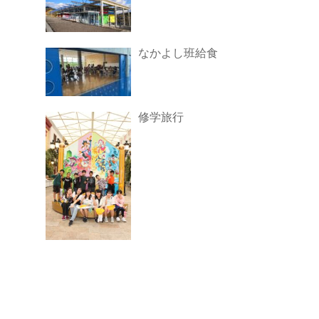
なかよし班給食
修学旅行