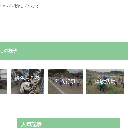
ついて紹介しています。
もの様子
特色ある教
容
体験活動
年間行事
育
人気記事