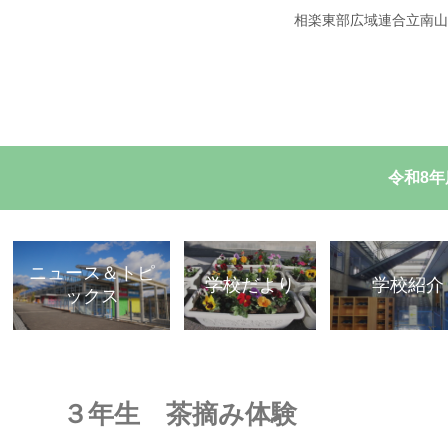
相楽東部広域連合立南山
令和8
ニュース＆トピ
学校だより
学校紹介
ックス
３年生 茶摘み体験