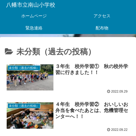
八幡市立南山小学校
ホームページ
アクセス
緊急連絡
配布物
未分類（過去の投稿）
３年生 校外学習① 秋の校外学
未分類（過去の投稿）
習に行きました！！
2022.09.29
４年生 校外学習② おいしいお
未分類（過去の投稿）
弁当を食べたあとは、危機管理セ
ンターへ！！
2022.09.22