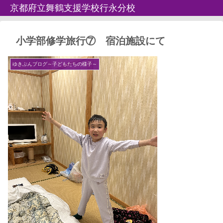
京都府立舞鶴支援学校行永分校
小学部修学旅行⑦ 宿泊施設にて
ゆきぶんブログ～子どもたちの様子～