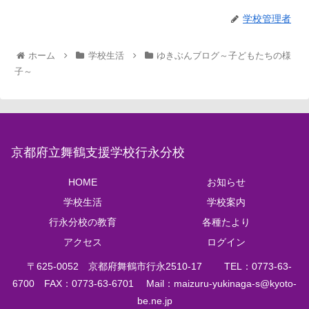
学校管理者
ホーム
学校生活
ゆきぶんブログ～子どもたちの様
子～
京都府立舞鶴支援学校行永分校
HOME
お知らせ
学校生活
学校案内
行永分校の教育
各種たより
アクセス
ログイン
〒625‐0052 京都府舞鶴市行永2510‐17 TEL：0773‐63‐
6700 FAX：0773-63-6701 Mail：
maizuru-yukinaga-s@kyoto-
be.ne.jp