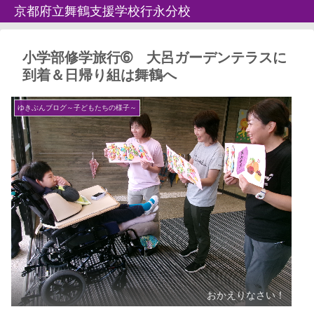
京都府立舞鶴支援学校行永分校
小学部修学旅行➅ 大呂ガーデンテラスに
到着＆日帰り組は舞鶴へ
ゆきぶんブログ～子どもたちの様子～
おかえりなさい！