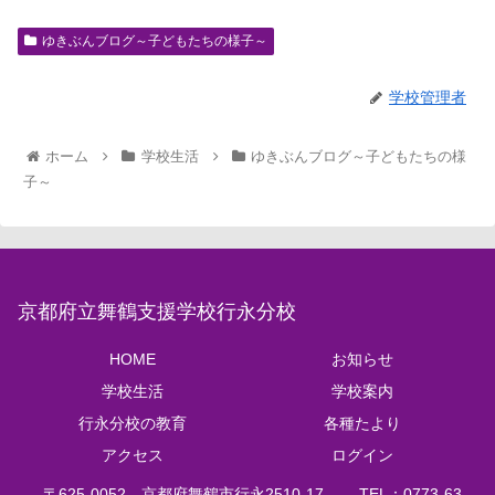
ゆきぶんブログ～子どもたちの様子～
学校管理者
ホーム
学校生活
ゆきぶんブログ～子どもたちの様
子～
京都府立舞鶴支援学校行永分校
HOME
お知らせ
学校生活
学校案内
行永分校の教育
各種たより
アクセス
ログイン
〒625‐0052 京都府舞鶴市行永2510‐17 TEL：0773‐63‐