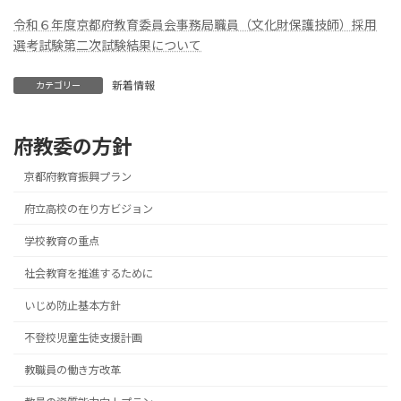
更
令和６年度京都府教育委員会事務局職員（文化財保護技師）採用
新
日
選考試験第二次試験結果について
時
:
新着情報
カテゴリー
府教委の方針
京都府教育振興プラン
府立高校の在り方ビジョン
学校教育の重点
社会教育を推進するために
いじめ防止基本方針
不登校児童生徒支援計画
教職員の働き方改革