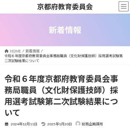
コ
ナ
京都府教育委員会
ン
ビ
テ
ゲ
ン
ー
ツ
シ
新着情報
へ
ョ
ス
ン
キ
に
ッ
移
HOME
新着情報
プ
動
令和６年度京都府教育委員会事務局職員（文化財保護技師）採用選考試験第
二次試験結果について
令和６年度京都府教育委員会事
務局職員（文化財保護技師）採
用選考試験第二次試験結果につ
いて
最
2024年12月11日
2025年1月20日
総務企画課用
終