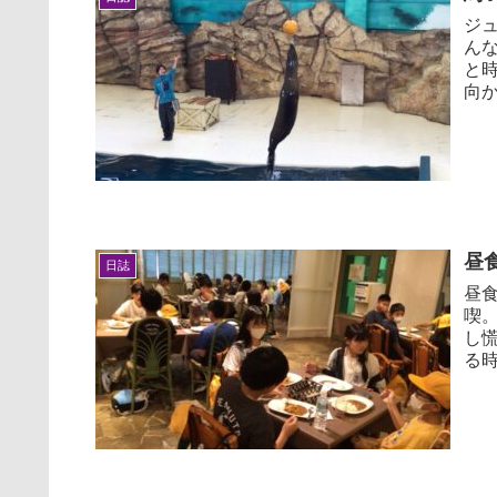
ジ
ん
と
向
調に
昼
日誌
昼
喫
し
る