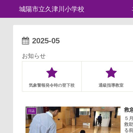
城陽市立久津川小学校
2025-05
お知らせ
気象警報発令時の登下校
通級指導教室
救
日誌
５
救
る