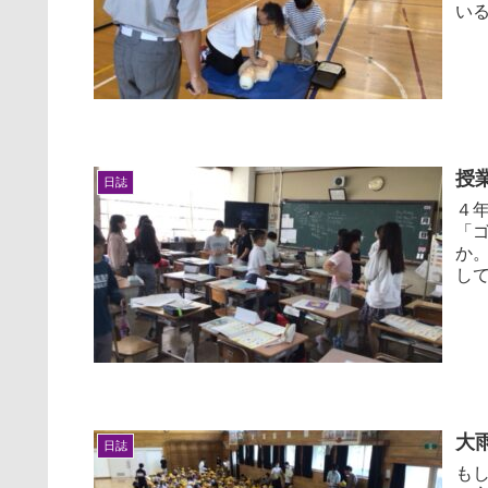
いるものです。
れて
授
日誌
４年
「
か
し
サイ
大
日誌
も