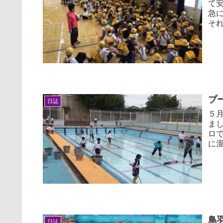
て
急
そ
伝え
プ
日誌
５
ま
ロ
に
いた
鳥
日誌