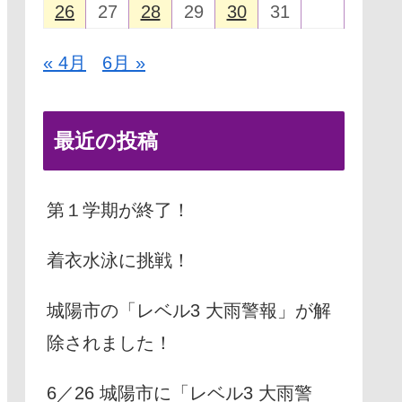
26
27
28
29
30
31
« 4月
6月 »
最近の投稿
第１学期が終了！
着衣水泳に挑戦！
城陽市の「レベル3 大雨警報」が解
除されました！
6／26 城陽市に「レベル3 大雨警