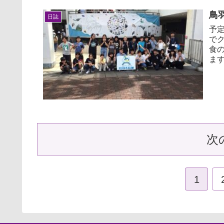
鳥
日誌
予
で
食
ま
次
1