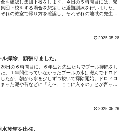
安全を確認し集団下校をします。今日の５時間目には、緊
に集団下校をする場合を想定した避難訓練を行いました。
れぞれの教室で帰り方を確認し、それぞれの地域の先生に
た後、全員...
2025.05.28
ール掃除、頑張りました。
月26日の６時間目に、６年生と先生たちでプール掃除をし
した。１年間使っていなかったプールの水は澱んでドロド
でしたが、朝から水を少しずつ抜いて掃除開始。ドロドロ
溜まった泥や苔などに「え〜、ここに入るの」とか言って
子どもたちも、い...
2025.05.26
羽水族館を出発。