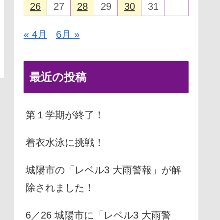
26
27
28
29
30
31
« 4月
6月 »
最近の投稿
第１学期が終了！
着衣水泳に挑戦！
城陽市の「レベル3 大雨警報」が解
除されました！
6／26 城陽市に「レベル3 大雨警