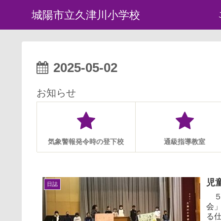
城陽市立久津川小学校
2025-05-02
お知らせ
気象警報発令時の登下校
通級指導教室
児
日誌
５
会
る