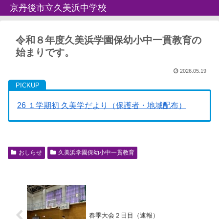
京丹後市立久美浜中学校
令和８年度久美浜学園保幼小中一貫教育の
始まりです。
2026.05.19
26 １学期初 久美学だより（保護者・地域配布）
おしらせ
久美浜学園保幼小中一貫教育
春季大会２日目（速報）