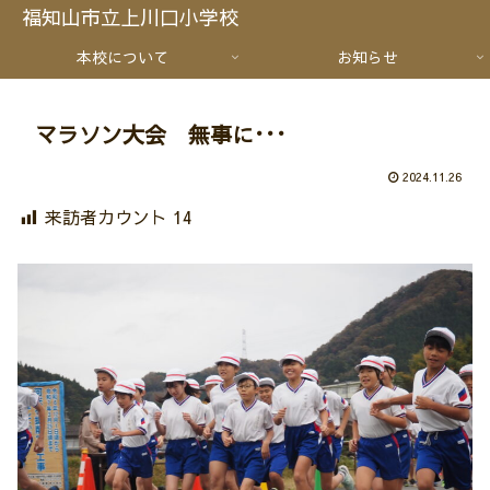
福知山市立上川口小学校
本校について
お知らせ
マラソン大会 無事に･･･
2024.11.26
来訪者カウント
14