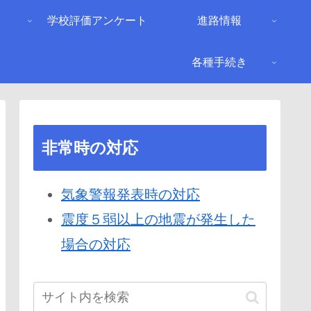
り
学校評価アンケート
進路情報
各種手続き
非常時の対応
気象警報発表時の対応
震度５弱以上の地震が発生した
場合の対応