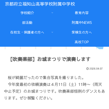
京都府立福知山高等学校附属中学校
学校紹介
教育内容
部活動
附属中NEWS
在校生・保護者の方へ
受検生の方へ
高校TOP
【吹奏楽部】お城まつりで演奏します
2026.04.07
桜が綺麗だったので集合写真を撮りました。
今年度最初の依頼演奏は４月11日（土）11時〜（雨天
中止予定）のお城まつりです。吹奏楽部恒例のダンスもあ
ります。ぜひ御覧ください。