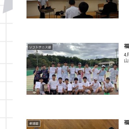
ソフトテニス部
4
山
卓球部