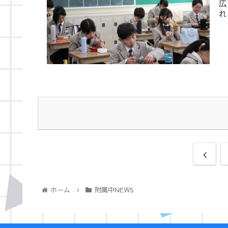
広
れ
ホーム
附属中NEWS