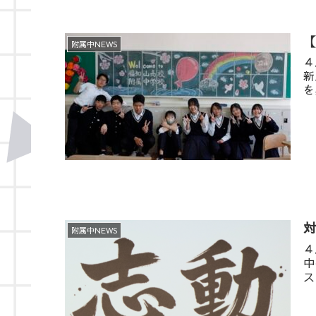
附属中NEWS
４
新
を
附属中NEWS
４
中
ス