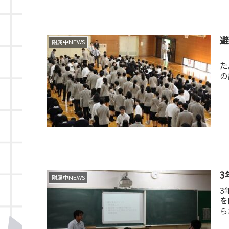
附属中NEWS
４
た
の
3
附属中NEWS
3
を
ら