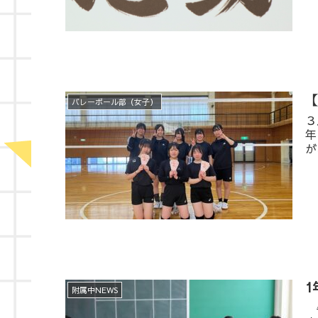
バレーボール部（女子）
３
年
が
1
附属中NEWS
午