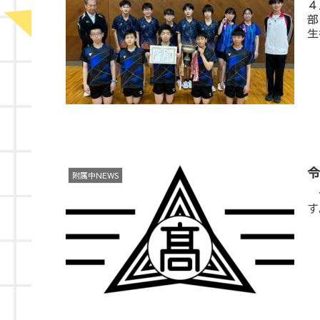
４
部
生
附属中NEWS
令
す