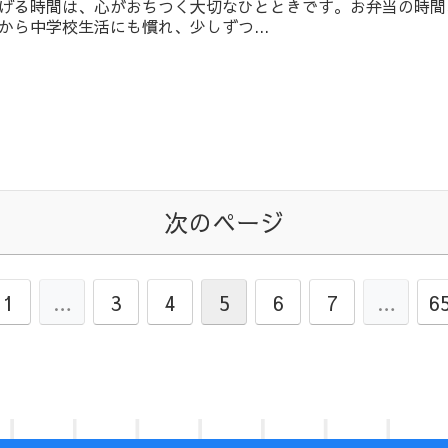
げる時間は、心がおちつく大切なひとときです。お弁当の時間
から中学校生活にも慣れ、少しずつ...
次のページ
1
…
3
4
5
6
7
…
6