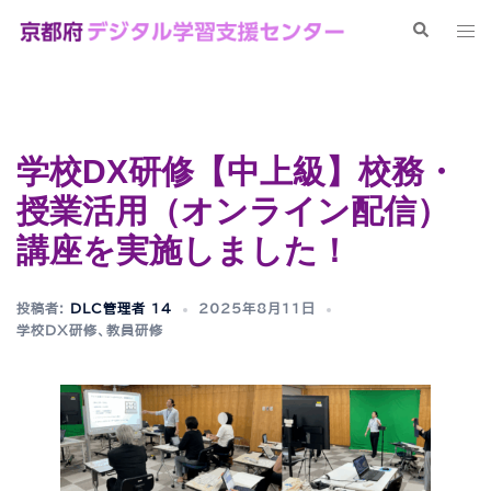
コ
検
ト
ン
索
グ
テ
ル
ン
メ
ツ
ニ
へ
学校DX研修【中上級】校務・
ュ
ス
ー
授業活用（オンライン配信）
キ
ッ
講座を実施しました！
プ
投稿者:
DLC管理者 14
2025年8月11日
学校DX研修
、
教員研修