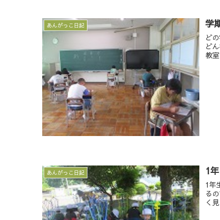
学
あんがっこ日記
どの
どん
教室
1
あんがっこ日記
1年
るの
く見