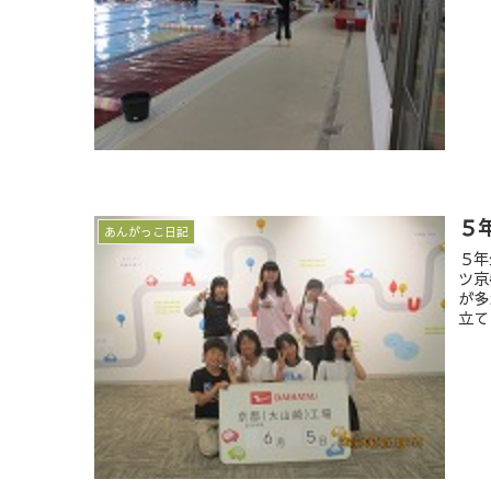
５
あんがっこ日記
５年
ツ京
が多
立て