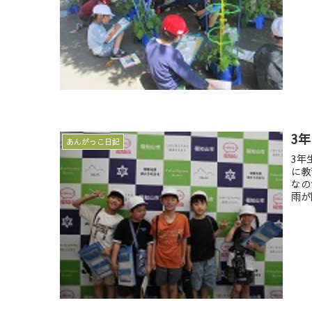
3
あんがっこ日記
3年
に教
なの
雨が