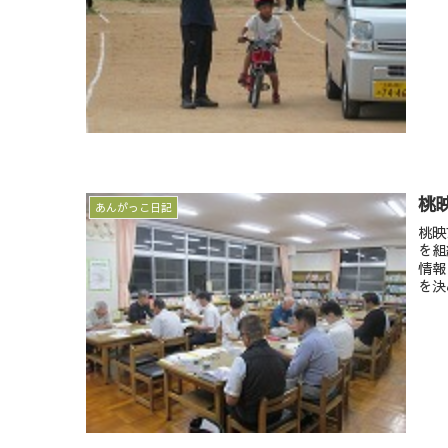
桃
あんがっこ日記
桃映
を組
情報
を決