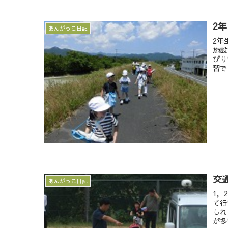
2
あんがっこ日記
2年
施設
ぴり
習で
交
あんがっこ日記
1，
て行
しれ
が多