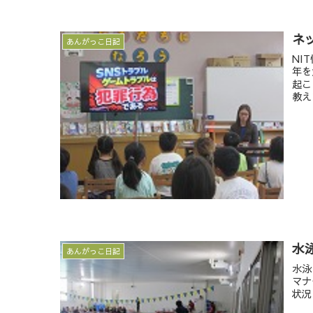
ネ
あんがっこ日記
NI
年を
起こ
教え
水
あんがっこ日記
水泳
マナ
状況