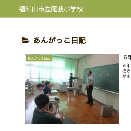
福知山市立庵我小学校
あんがっこ日記
６
あんがっこ日記
６年
招き
が多