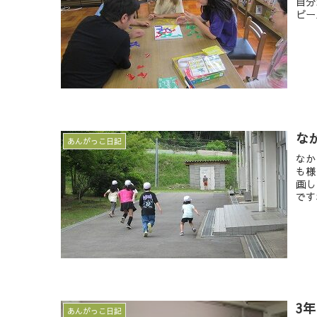
自分
ピー
な
あんがっこ日記
なか
も様
画し
です
3
あんがっこ日記