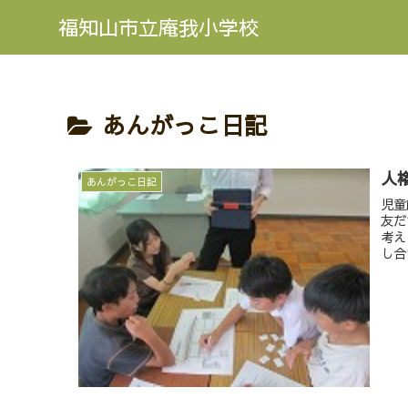
福知山市立庵我小学校
あんがっこ日記
人
あんがっこ日記
児童
友だ
考え
し合