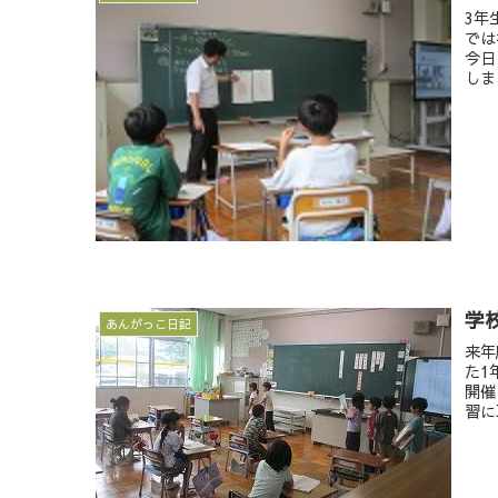
3年
では
今日
しま
学
あんがっこ日記
来年
た1
開催
習に