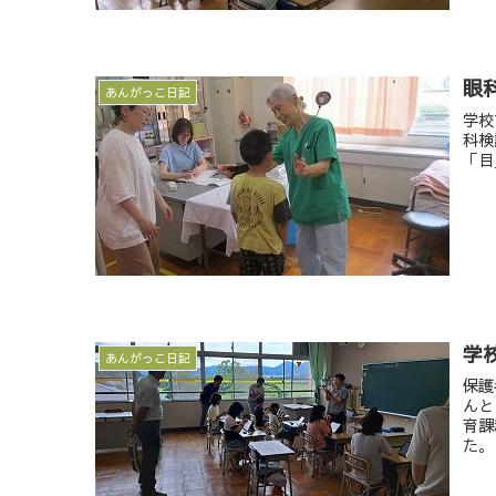
眼
あんがっこ日記
学校
科検
「目
学
あんがっこ日記
保護
んと
育課
た。