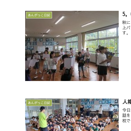
5
あんがっこ日記
秋に
上パ
す。
人
あんがっこ日記
今日
話を
校で