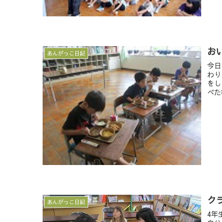
お
あんがっこ日記
今日
わり
をし
べた
ク
あんがっこ日記
4年