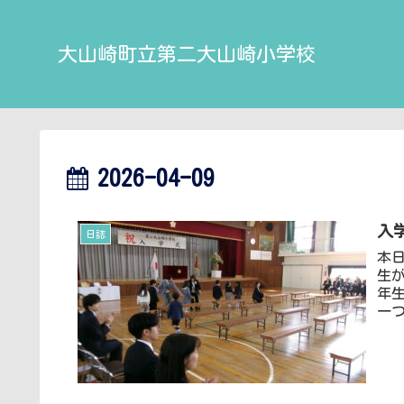
大山崎町立第二大山崎小学校
2026-04-09
入
日誌
本
生
年
一つ