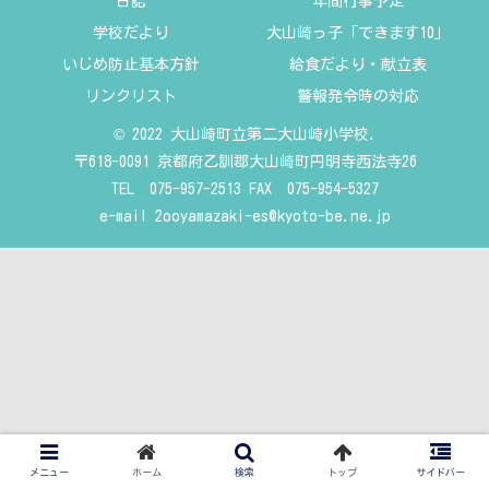
日誌
年間行事予定
学校だより
大山崎っ子「できます10」
いじめ防止基本方針
給食だより・献立表
リンクリスト
警報発令時の対応
© 2022 大山崎町立第二大山崎小学校.
〒618-0091 京都府乙訓郡大山崎町円明寺西法寺26
TEL 075-957-2513 FAX 075-954-5327
e-mail
2ooyamazaki-es@kyoto-be.ne.jp
メニュー
ホーム
検索
トップ
サイドバー