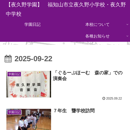
【夜久野学園】 福知山市立夜久野小学校・夜久野
中学校
学園日記
本校について
各種お知らせ
2025-09-22
「ぐるーぷほーむ 森の家」での
学園日記
演奏会
2025.09.22
７年生 聾学校訪問
学園日記