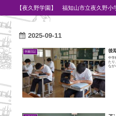
【夜久野学園】 福知山市立夜久野小
2025-09-11
後
学園日記
中学
たり
なが