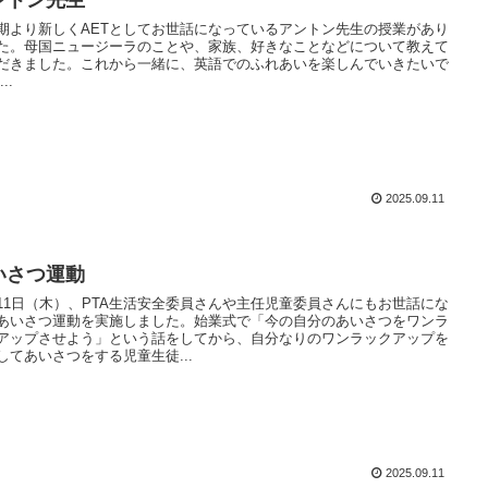
ントン先生
期より新しくAETとしてお世話になっているアントン先生の授業があり
た。母国ニュージーラのことや、家族、好きなことなどについて教えて
だきました。これから一緒に、英語でのふれあいを楽しんでいきたいで
..
2025.09.11
いさつ運動
11日（木）、PTA生活安全委員さんや主任児童委員さんにもお世話にな
あいさつ運動を実施しました。始業式で「今の自分のあいさつをワンラ
アップさせよう」という話をしてから、自分なりのワンラックアップを
してあいさつをする児童生徒...
2025.09.11