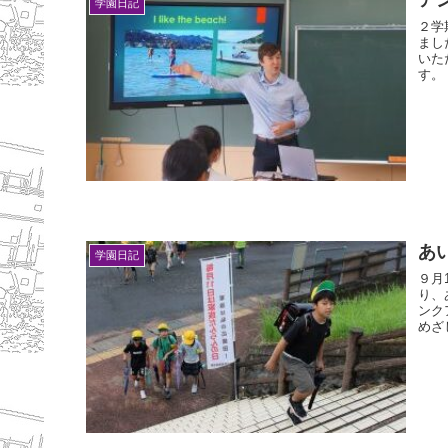
ア
学園日記
２学
まし
いた
す。 .
あ
学園日記
９月
り、
ンク
めざ