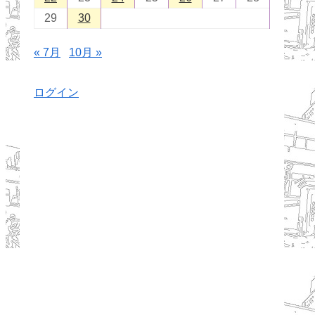
29
30
« 7月
10月 »
ログイン