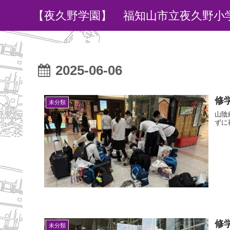
【夜久野学園】 福知山市立夜久野小
2025-06-06
修
未分類
山陰
ずに
修
未分類