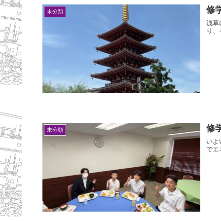
修
未分類
浅草
り、
修
未分類
いよ
でエ