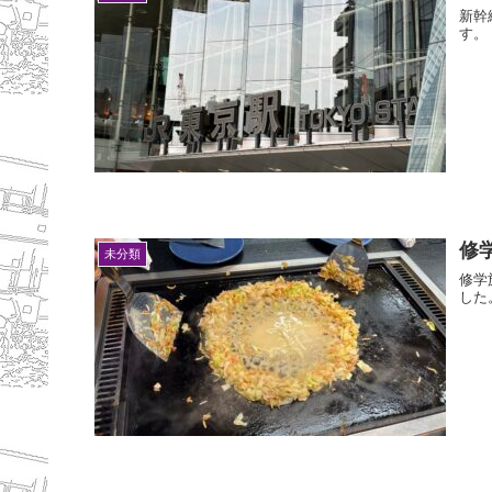
新幹
す。
修
未分類
修学
した