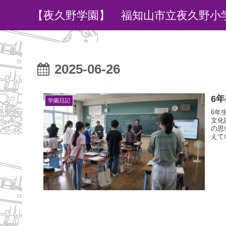
【夜久野学園】 福知山市立夜久野小
2025-06-26
6
学園日記
6年
文化
の思
えて