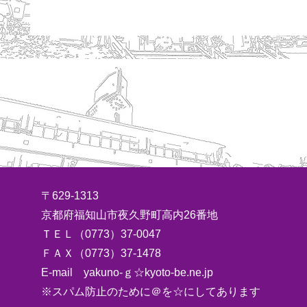
〒629-1313
京都府福知山市夜久野町高内26番地
ＴＥＬ（0773）37-0047
ＦＡＸ（0773）37-1478
E-mail yakuno-ｇ☆kyoto-be.ne.jp
※スパム防止のために＠を☆にしてあります