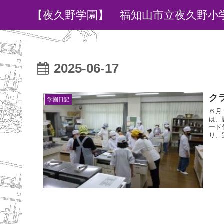
【夜久野学園】 福知山市立夜久野小
2025-06-17
ク
学園日記
６月
は、
ード
り、