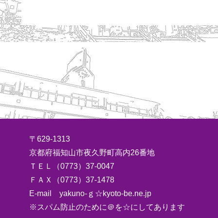
〒629-1313
京都府福知山市夜久野町高内26番地
ＴＥＬ（0773）37-0047
ＦＡＸ（0773）37-1478
E-mail yakuno-ｇ☆kyoto-be.ne.jp
※スパム防止のために＠を☆にしてあります