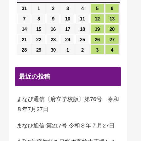
曜
曜
曜
曜
曜
曜
曜
2026
2026
2026
2026
2026
2026
2026
31
1
2
3
4
5
6
日
日
日
日
日
日
日
年
年
年
年
年
年
年
2026
2026
2026
2026
2026
2026
2026
7
8
9
10
11
12
13
8
9
9
9
9
9
9
年
年
年
年
年
年
年
2026
2026
2026
2026
2026
2026
2026
14
15
16
17
18
19
20
月
月
月
月
月
月
月
9
9
9
9
9
9
9
年
年
年
年
年
年
年
31
1
2
3
4
5
6
2026
2026
2026
2026
2026
2026
2026
21
22
23
24
25
26
27
月
月
月
月
月
月
月
9
9
9
9
9
9
9
日
日
日
日
日
日
日
年
年
年
年
年
年
年
7
8
9
10
11
12
13
2026
2026
2026
2026
2026
2026
2026
28
29
30
1
2
3
4
月
月
月
月
月
月
月
9
9
9
9
9
9
9
日
日
日
日
日
日
日
年
年
年
年
年
年
年
14
15
16
17
18
19
20
月
月
月
月
月
月
月
9
9
9
10
10
10
10
日
日
日
日
日
日
日
21
22
23
24
25
26
27
月
月
月
月
月
月
月
日
日
日
日
日
日
日
最近の投稿
28
29
30
1
2
3
4
日
日
日
日
日
日
日
まなび通信〔府立学校版〕第76号 令和
８年7月27日
まなび通信 第217号 令和８年７月27日