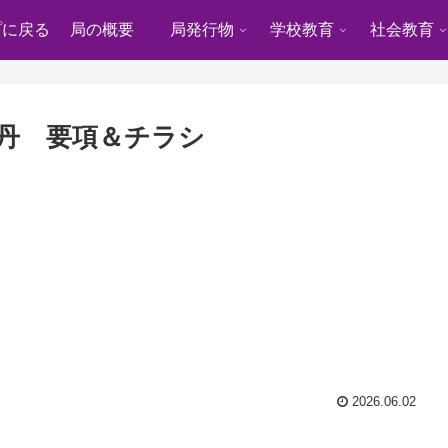
プに戻る
局の概要
局発行物
学校教育
社会教育
中丹 要項＆チラシ
2026.06.02