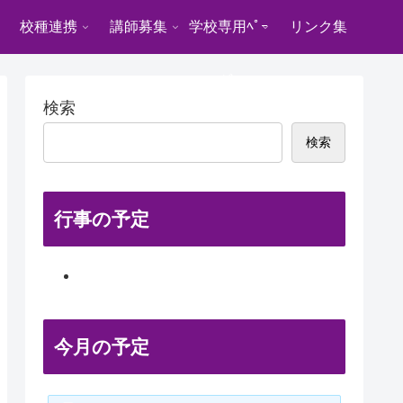
校種連携
講師募集
学校専用ﾍﾟｰ
リンク集
ｼﾞ
検索
検索
行事の予定
今月の予定