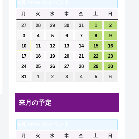
8月 2026 のイベント
月
月
火
火
水
水
木
木
金
金
土
土
日
日
曜
曜
曜
曜
曜
曜
曜
2026
2026
2026
2026
2026
2026
2026
27
28
29
30
31
1
2
日
日
日
日
日
日
日
年
年
年
年
年
年
年
2026
2026
2026
2026
2026
2026
2026
3
4
5
6
7
8
9
7
7
7
7
7
8
8
年
年
年
年
年
年
年
2026
2026
2026
2026
2026
2026
2026
10
11
12
13
14
15
16
月
月
月
月
月
月
月
8
8
8
8
8
8
8
年
年
年
年
年
年
年
27
28
29
30
31
1
2
2026
2026
2026
2026
2026
2026
2026
17
18
19
20
21
22
23
月
月
月
月
月
月
月
8
8
8
8
8
8
8
日
日
日
日
日
日
日
年
年
年
年
年
年
年
3
4
5
6
7
8
9
2026
2026
2026
2026
2026
2026
2026
24
25
26
27
28
29
30
月
月
月
月
月
月
月
8
8
8
8
8
8
8
日
日
日
日
日
日
日
年
年
年
年
年
年
年
10
11
12
13
14
15
16
2026
2026
2026
2026
2026
2026
2026
31
1
2
3
4
5
6
月
月
月
月
月
月
月
8
8
8
8
8
8
8
日
日
日
日
日
日
日
年
年
年
年
年
年
年
17
18
19
20
21
22
23
月
月
月
月
月
月
月
8
9
9
9
9
9
9
日
日
日
日
日
日
日
24
25
26
27
28
29
30
月
月
月
月
月
月
月
日
日
日
日
日
日
日
来月の予定
31
1
2
3
4
5
6
日
日
日
日
日
日
日
9月 2026 のイベント
月
月
火
火
水
水
木
木
金
金
土
土
日
日