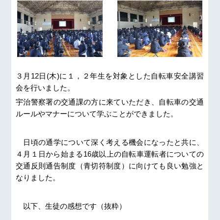
３月
12
日
(
木
)
に１，２年生を対象とした自転車安全講習
会を行いました。
宇治警察署の交通課の方に来ていただき、自転車の交通
ルールやマナーについて学ぶことができました。
日頃の通学について深く考える機会になったと共に、
４月１日から始まる
16
歳以上の自転車運転者についての
交通反則通告制度（青切符制度）に向けても良い勉強と
なりました。
以下、生徒の感想です（抜粋）