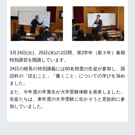
3
月
24
日
(
火
)
、
25
日
(
水
)
の
2
日間、第
2
学年（新３年）春期
特別講習を開講しています。
24
日の校長の特別講義には
60
名程度の生徒が参加し、国
語科の「読むこと」「書くこと」についての学びを深め
ました。
また、今年度の卒業生が大学受験体験を発表しました。
生徒たちは、来年度の大学受験に生かそうと意欲的に参
加していました。