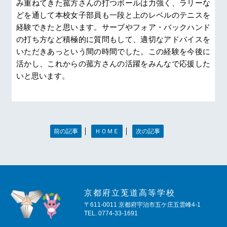
み重ねてきた菰方さんの打つボールは力強く、ラリーな
どを通して本校女子部員も一段と上のレベルのテニスを
経験できたと思います。サーブやフォア・バックハンド
の打ち方など積極的に質問もして、適切なアドバイスを
いただきあっという間の時間でした。この経験を今後に
活かし、これからの菰方さんの活躍をみんなで応援した
いと思います。
｜
｜
前の記事
ＨＯＭＥ
次の記事
京都府立莵道高等学校
〒611-0011 京都府宇治市五ケ庄五雲峰4-1
TEL. 0774-33-1691