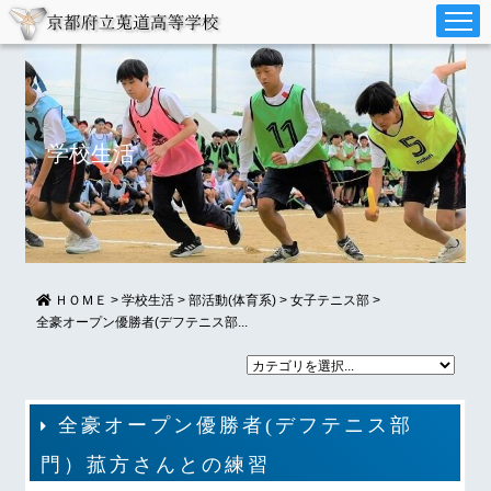
学校生活
ＨＯＭＥ
>
学校生活
>
部活動(体育系)
>
女子テニス部
>
全豪オープン優勝者(デフテニス部...
全豪オープン優勝者(デフテニス部
門）菰方さんとの練習