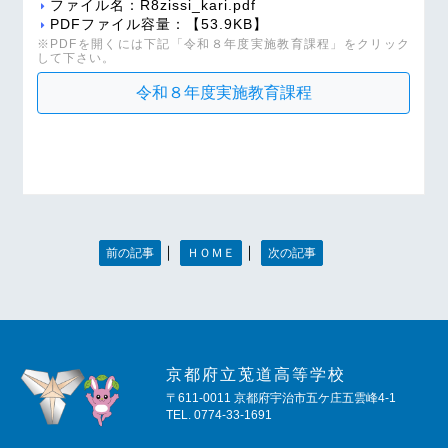
ファイル名：R8zissi_kari.pdf
PDFファイル容量：【53.9KB】
※PDFを開くには下記「令和８年度実施教育課程」をクリック
して下さい。
令和８年度実施教育課程
｜
｜
前の記事
ＨＯＭＥ
次の記事
京都府立莵道高等学校
〒611-0011 京都府宇治市五ケ庄五雲峰4-1
TEL. 0774-33-1691