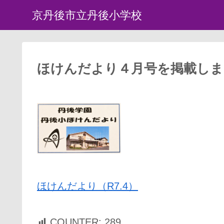
京丹後市立丹後小学校
ほけんだより４月号を掲載しま
ほけんだより（R7.4）
COUNTER:
289