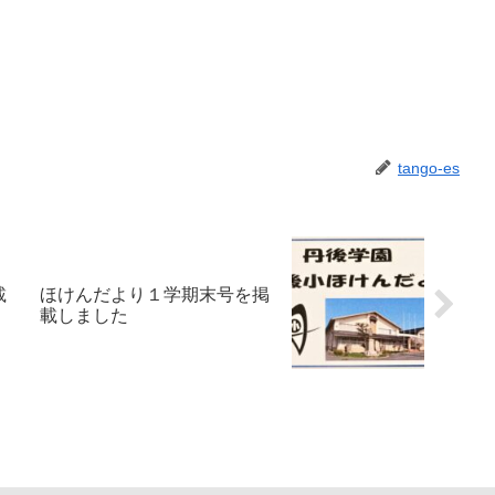
tango-es
載
ほけんだより１学期末号を掲
載しました