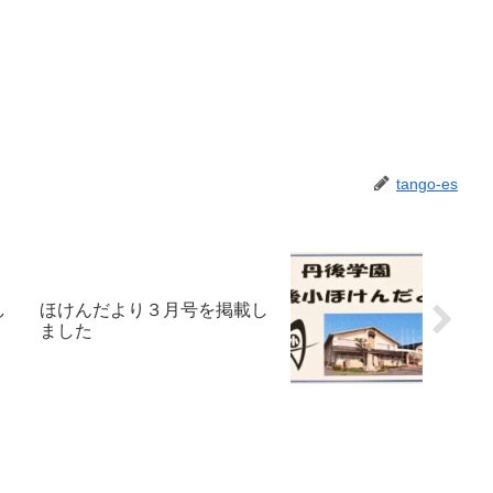
tango-es
し
ほけんだより３月号を掲載し
ました