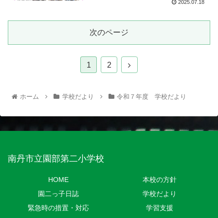
2025.07.18
次のページ
1
2
ホーム
学校だより
令和７年度 学校だより
南丹市立園部第二小学校
HOME
本校の方針
園二っ子日誌
学校だより
緊急時の措置・対応
学習支援