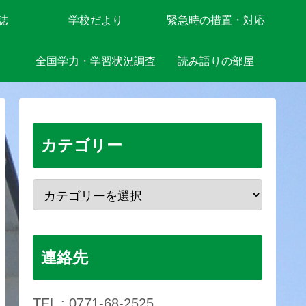
誌
学校だより
緊急時の措置・対応
全国学力・学習状況調査
読み語りの部屋
カテゴリー
連絡先
TEL : 0771-68-2525