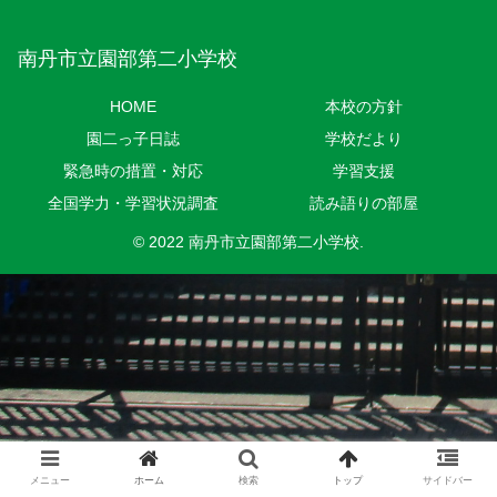
南丹市立園部第二小学校
HOME
本校の方針
園二っ子日誌
学校だより
緊急時の措置・対応
学習支援
全国学力・学習状況調査
読み語りの部屋
© 2022 南丹市立園部第二小学校.
メニュー
ホーム
検索
トップ
サイドバー