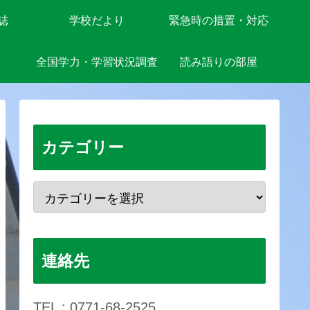
誌
学校だより
緊急時の措置・対応
全国学力・学習状況調査
読み語りの部屋
カテゴリー
連絡先
TEL : 0771-68-2525