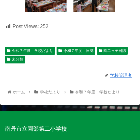
Post Views:
252
令和７年度 学校だより
令和７年度 日誌
園二っ子日誌
未分類
学校管理者
ホーム
学校だより
令和７年度 学校だより
南丹市立園部第二小学校