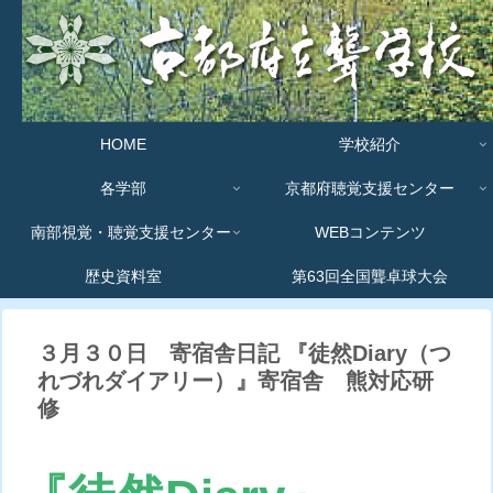
HOME
学校紹介
各学部
京都府聴覚支援センター
南部視覚・聴覚支援センター
WEBコンテンツ
歴史資料室
第63回全国聾卓球大会
３月３０日 寄宿舎日記 『徒然Diary（つ
れづれダイアリー）』寄宿舎 熊対応研
修