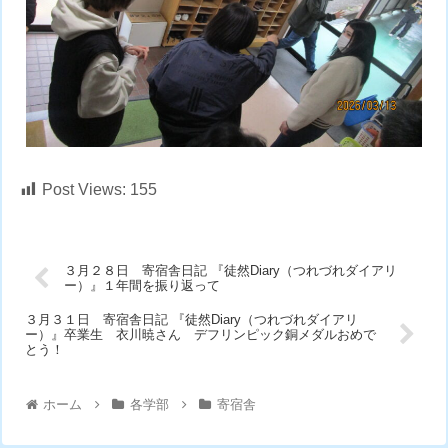
Post Views:
155
３月２８日 寄宿舎日記 『徒然Diary（つれづれダイアリ
ー）』１年間を振り返って
３月３１日 寄宿舎日記 『徒然Diary（つれづれダイアリ
ー）』卒業生 衣川暁さん デフリンピック銅メダルおめで
とう！
ホーム
各学部
寄宿舎